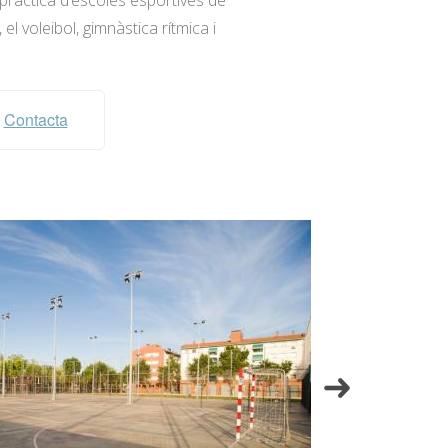
 pràctica d’escoles esportives de
l voleibol, gimnàstica rítmica i
Contacta