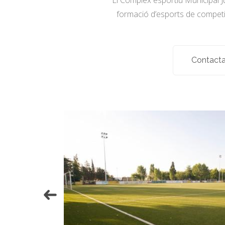
El Complex esportiu Municipal Ju
formació d’esports de competici
Contacta