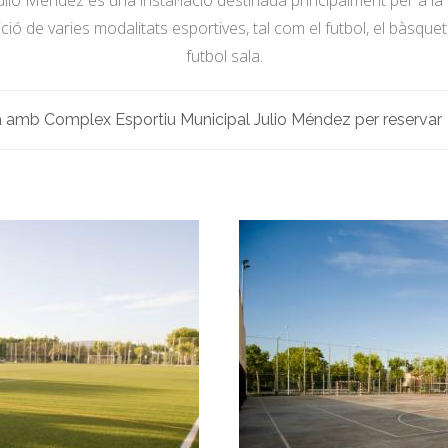
lio Méndez és una instal·lació destinada principalment per a la
ó de varies modalitats esportives, tal com el futbol, el bàsquet, e
futbol sala.
 amb Complex Esportiu Municipal Julio Méndez per reservar