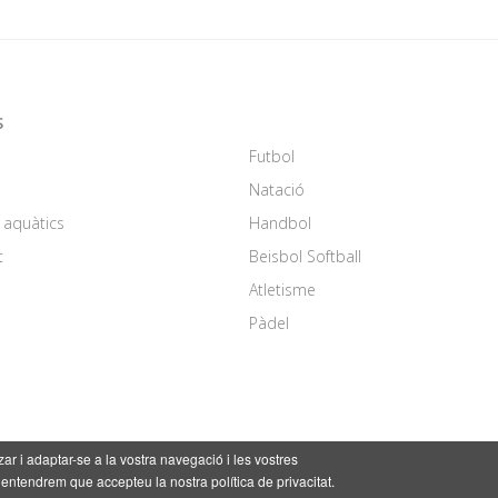
S
Futbol
Natació
 aquàtics
Handbol
t
Beisbol Softball
Atletisme
Pàdel
l
zar i adaptar-se a la vostra navegació i les vostres
 entendrem que accepteu la nostra política de privacitat.