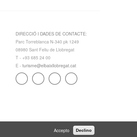
DIRECCIÓ I DADES DE CONTACTE:
Parc Torreblanca N-340 pk 1249
08980 Sant Feliu de Llobregat
T - +93 685 24 00
E -
turisme@elbaixllobregat.cat
Accepto
Declino