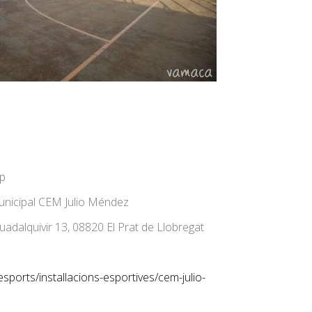
op
nicipal CEM Julio Méndez
uadalquivir 13, 08820 El Prat de Llobregat
sports/installacions-esportives/cem-julio-