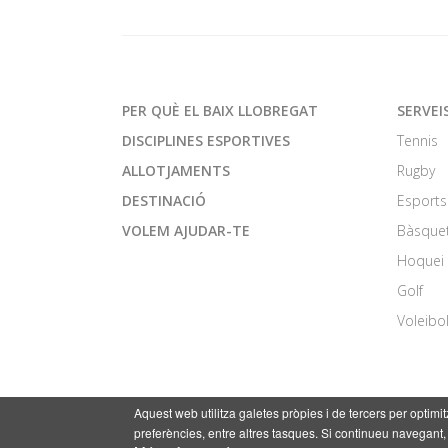
PER QUÈ EL BAIX LLOBREGAT
SERVEI
DISCIPLINES ESPORTIVES
Tennis
ALLOTJAMENTS
Rugby
DESTINACIÓ
Esports
VOLEM AJUDAR-TE
Bàsque
Hoquei
Golf
Voleibo
Aquest web utilitza galetes pròpies i de tercers per optimit
preferències, entre altres tasques. Si continueu navegant,