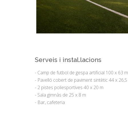
Serveis i instal.lacions
- Camp de futbol de gespa artificial 100 x 63 m
- Pavelló cobert de paviment sintètic 44 x 26,
- 2 pistes poliesportives 40 x 20 m
- Sala gimnàs de 25 x 8 m
- Bar, cafeteria