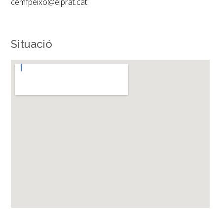
cemfpeixo@elprat.cat
Situació