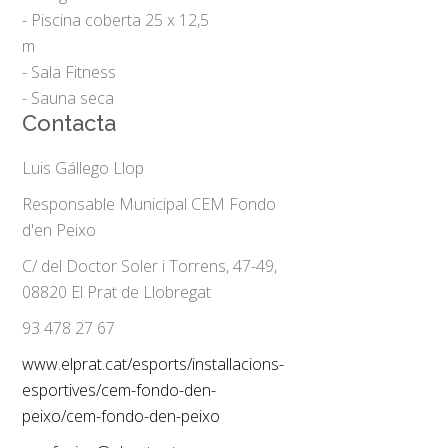
- Piscina coberta 25 x 12,5
m
- Sala Fitness
- Sauna seca
Contacta
Luis Gállego Llop
Responsable Municipal CEM Fondo
d'en Peixo
C/ del Doctor Soler i Torrens, 47-49,
08820 El Prat de Llobregat
93 478 27 67
www.elprat.cat/esports/installacions-
esportives/cem-fondo-den-
peixo/cem-fondo-den-peixo