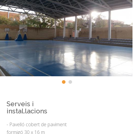
Serveis i
instal.lacions
- Pavelló cobert de paviment
formigó 30 x 16 m