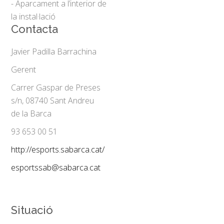
- Aparcament a l’interior de
la instal·lació
Contacta
Javier Padilla Barrachina
Gerent
Carrer Gaspar de Preses
s/n, 08740 Sant Andreu
de la Barca
93 653 00 51
http://esports.sabarca.cat/
esportssab@sabarca.cat
Situació