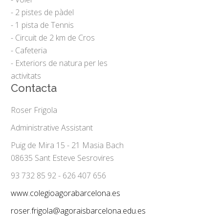
- 2 pistes de pàdel
- 1 pista de Tennis
- Circuit de 2 km de Cros
- Cafeteria
- Exteriors de natura per les
activitats
Contacta
Roser Frigola
Administrative Assistant
Puig de Mira 15 - 21 Masia Bach
08635 Sant Esteve Sesrovires
93 732 85 92 - 626 407 656
www.colegioagorabarcelona.es
roser.frigola@agoraisbarcelona.edu.es