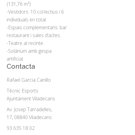
(131,76 m²)
-Vestidors: 10 col·lectius i 6
individuals en total.
-Espais complementaris: bar
restaurant i sales d’actes.
-Teatre al recinte.
-Solàrium amb gespa
artificial.
Contacta
Rafael Garcia Canillo
Tècnic Esports
Ajuntament Viladecans
Av. Josep Tarradelles,
17, 08840 Viladecans
93 635 18 02