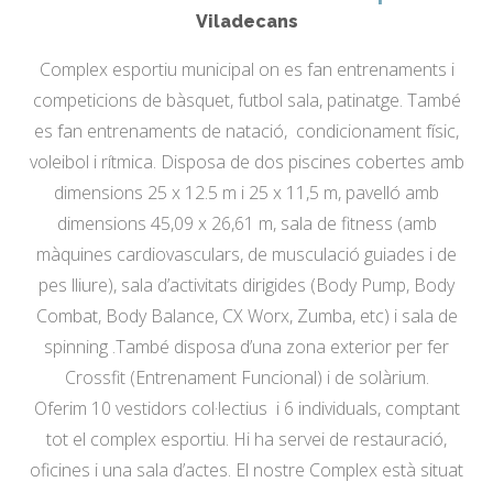
Viladecans
Complex esportiu municipal on es fan entrenaments i
competicions de bàsquet, futbol sala, patinatge. També
es fan entrenaments de natació, condicionament físic,
voleibol i rítmica. Disposa de dos piscines cobertes amb
dimensions 25 x 12.5 m i 25 x 11,5 m, pavelló amb
dimensions 45,09 x 26,61 m, sala de fitness (amb
màquines cardiovasculars, de musculació guiades i de
pes lliure), sala d’activitats dirigides (Body Pump, Body
Combat, Body Balance, CX Worx, Zumba, etc) i sala de
spinning .També disposa d’una zona exterior per fer
Crossfit (Entrenament Funcional) i de solàrium.
Oferim 10 vestidors col·lectius i 6 individuals, comptant
tot el complex esportiu. Hi ha servei de restauració,
oficines i una sala d’actes. El nostre Complex està situat