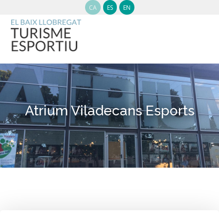
CA
ES
EN
Atrium Viladecans Esports