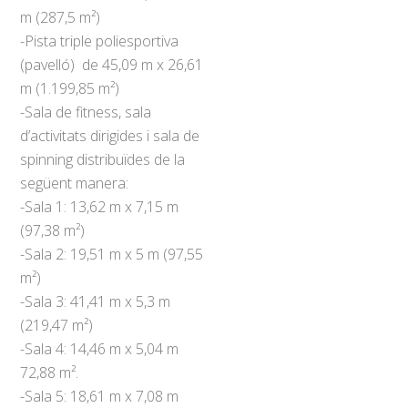
m (287,5 m²)
-Pista triple poliesportiva
(pavelló) de 45,09 m x 26,61
m (1.199,85 m²)
-Sala de fitness, sala
d’activitats dirigides i sala de
spinning distribuïdes de la
següent manera:
-Sala 1: 13,62 m x 7,15 m
(97,38 m²)
-Sala 2: 19,51 m x 5 m (97,55
m²)
-Sala 3: 41,41 m x 5,3 m
(219,47 m²)
-Sala 4: 14,46 m x 5,04 m
72,88 m².
-Sala 5: 18,61 m x 7,08 m