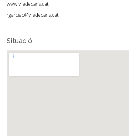
www.viladecans.cat
rgarciac@viladecans.cat
Situació